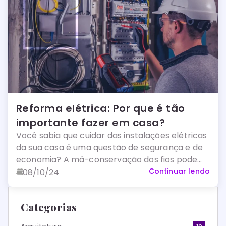
Reforma elétrica: Por que é tão
importante fazer em casa?
Você sabia que cuidar das instalações elétricas
da sua casa é uma questão de segurança e de
economia? A má-conservação dos fios pode
gerar prejuízos como desperdício de energia
Continuar lendo
08/10/24
resultante do superaquecimento da fiação e
até mesmo incêndios! Confira a matéria
Categorias
completa!