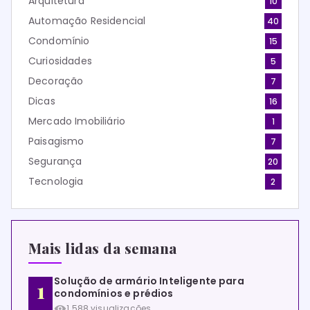
Arquitetura
10
Automação Residencial
40
Condomínio
15
Curiosidades
5
Decoração
7
Dicas
16
Mercado Imobiliário
1
Paisagismo
7
Segurança
20
Tecnologia
2
Mais lidas da semana
Solução de armário Inteligente para
condomínios e prédios
1.588 visualizações