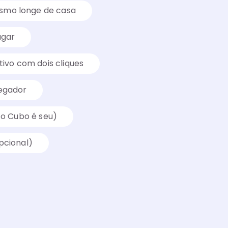
mo longe de casa
ugar
tivo com dois cliques
egador
 o Cubo é seu)
pcional)