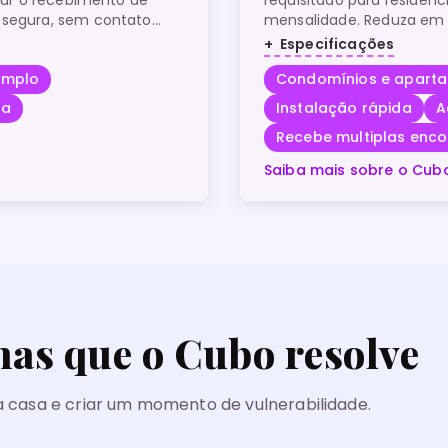
 segura, sem contato
mensalidade. Reduza em
 aos sistemas de lockers
recebimento de encomend
Especificações
a aplicativo para receber
amplo
Condomínios e apart
da
Instalação rápida
A
Recebe multiplas en
Saiba mais sobre o Cub
as que o Cubo resolve
a casa e criar um momento de vulnerabilidade.