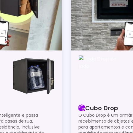
Cubo Drop
nteligente e passa
O Cubo Drop é um armário 
a casas de rua,
recebimento de objetos 
sidência, inclusive
para apartamentos e co
tar o recebimento de
requisitado para residên