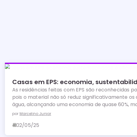
Casas em EPS: economia, sustentabilid
As residências feitas com EPS são reconhecidas por
pois o material não só reduz significativamente os
água, alcançando uma economia de quase 60%, m
para a redução das emissões de CO2 na atmosfera
por
Marcelino Junior
02/05/25