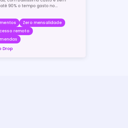
 até 90% o tempo gasto no
as, de forma prática e segura.
amentos
Zero mensalidade
cesso remoto
comendas
o Drop