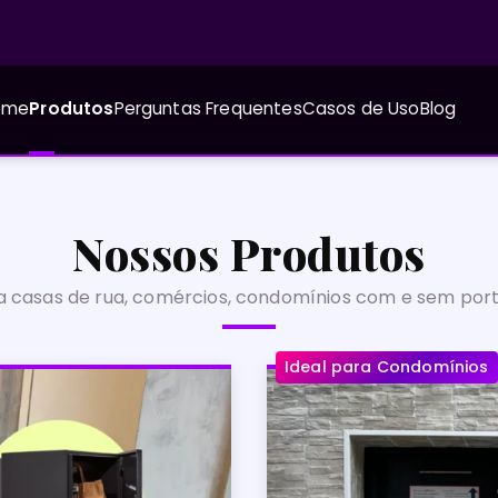
ome
Produtos
Perguntas Frequentes
Casos de Uso
Blog
Nossos Produtos
a casas de rua, comércios, condomínios com e sem port
Ideal para Condomínios