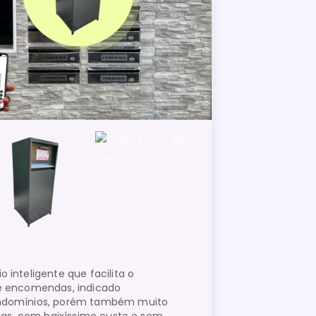
inteligente que facilita o
e encomendas, indicado
ndomínios, porém também muito
cias, com baixíssimo custo e sem