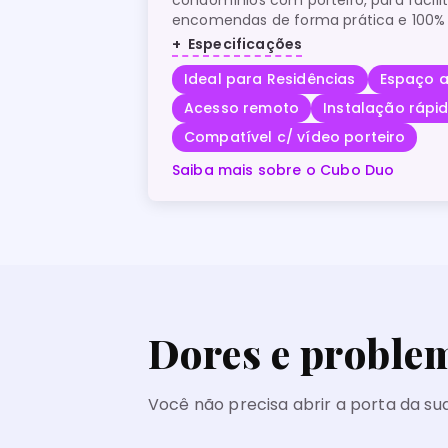
encomendas de forma prática e 100%
com o entregador. A solução é similar
Especificações
e armários inteligentes com acesso vi
Ideal para Residências
Espaço 
encomendas de forma remota.
Acesso remoto
Instalação rápi
Compatível c/ vídeo porteiro
Saiba mais sobre o Cubo Duo
Dores e problem
Você não precisa abrir a porta da su