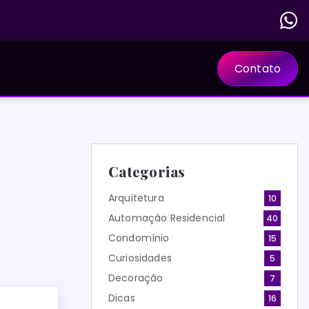
Contato
Categorias
Arquitetura
10
Automação Residencial
40
Condomínio
15
Curiosidades
5
Decoração
7
Dicas
16