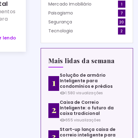
tal
Mercado Imobiliário
1
ementos
Paisagismo
7
era
Segurança
20
Tecnologia
2
r lendo
Mais lidas da semana
Solução de armário
Inteligente para
condomínios e prédios
1.580 visualizações
Caixa de Correio
Inteligente: o futuro da
caixa tradicional
655 visualizações
Start-up lança caixa de
correio inteligente para