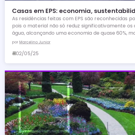
Casas em EPS: economia, sustentabilid
As residências feitas com EPS são reconhecidas por
pois o material não só reduz significativamente os
água, alcançando uma economia de quase 60%, m
para a redução das emissões de CO2 na atmosfera
por
Marcelino Junior
02/05/25