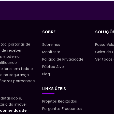
SOBRE
SOLUÇÕ
tão, portarias de
Sobre nós
Passa Vol
e de receber
Manifesto
Caixa de C
is moderna
Política de Privacidade
Ver todos
lificando
Público Alvo
de lares em todo o
Blog
 e na segurança,
eficazes permanece
LINKS ÚTEIS
 defasado e,
Projetos Realizados
tário do imóvel
Perguntas Frequentes
ncomendas de