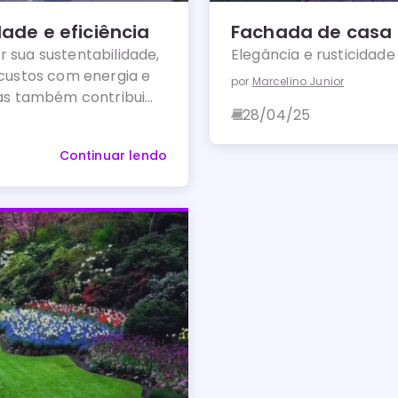
ade e eficiência
Fachada de casa
 sua sustentabilidade,
Elegância e rusticidade 
 custos com energia e
por
Marcelino Junior
as também contribui
28/04/25
.
Continuar lendo