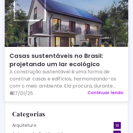
Casas sustentáveis no Brasil:
projetando um lar ecológico
A construção sustentável é uma forma de
construir casas e edifícios, harmonizando-os
com o meio ambiente. Ela procura, durante
toda a sua produção e pós-construção,
Continuar lendo
17/01/25
amenizar os impactos à natureza.
Categorias
Arquitetura
10