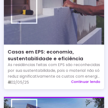
Casas em EPS: economia,
sustentabilidade e eficiência
As residências feitas com EPS são reconhecidas
por sua sustentabilidade, pois o material não só
reduz significativamente os custos com energia
e água, alcançando uma economia de quase
Continuar lendo
02/05/25
60%, mas também contribui para a redução
das emissões de CO2 na atmosfera.