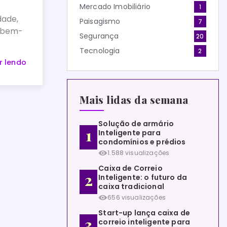
Mercado Imobiliário
1
dade,
Paisagismo
7
 bem-
Segurança
20
Tecnologia
2
r lendo
Mais lidas da semana
Solução de armário
Inteligente para
condomínios e prédios
1.588 visualizações
Caixa de Correio
Inteligente: o futuro da
caixa tradicional
656 visualizações
Start-up lança caixa de
correio inteligente para