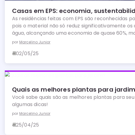
Casas em EPS: economia, sustentabilid
As residências feitas com EPS são reconhecidas por
pois o material não só reduz significativamente os
água, alcançando uma economia de quase 60%, m
para a redução das emissões de CO2 na atmosfera
por
Marcelino Junior
02/05/25
Quais as melhores plantas para jardi
Você sabe quais são as melhores plantas para seu 
algumas dicas!
por
Marcelino Junior
25/04/25