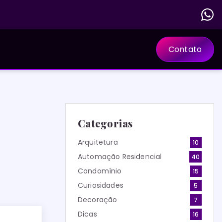
Contato
Categorias
Arquitetura
10
Automação Residencial
40
Condomínio
15
Curiosidades
5
Decoração
7
Dicas
16