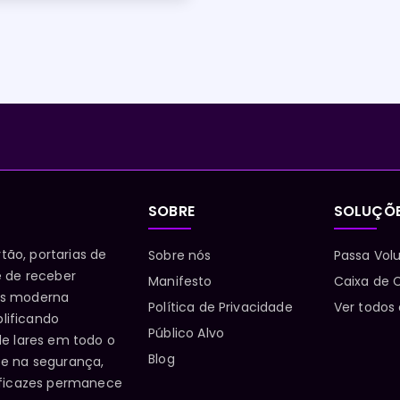
SOBRE
SOLUÇÕ
tão, portarias de
Sobre nós
Passa Vol
e de receber
Manifesto
Caixa de C
is moderna
Política de Privacidade
Ver todos
lificando
Público Alvo
de lares em todo o
Blog
 e na segurança,
eficazes permanece