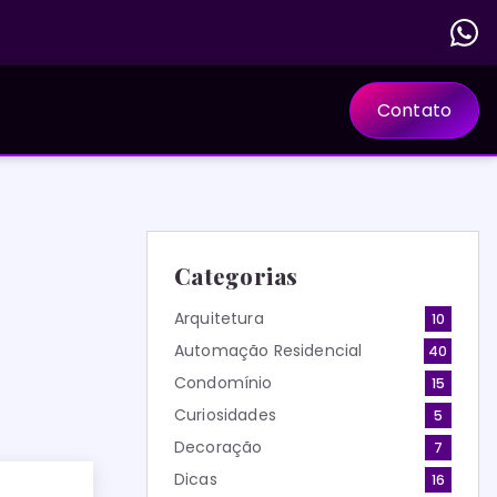
Contato
Categorias
Arquitetura
10
Automação Residencial
40
Condomínio
15
Curiosidades
5
Decoração
7
Dicas
16