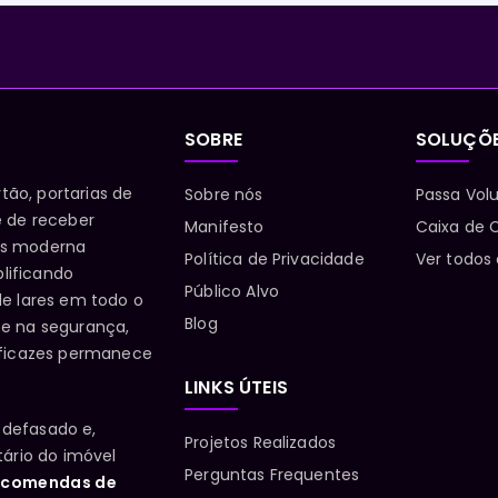
SOBRE
SOLUÇÕ
tão, portarias de
Sobre nós
Passa Vol
e de receber
Manifesto
Caixa de C
is moderna
Política de Privacidade
Ver todos
lificando
Público Alvo
de lares em todo o
Blog
 e na segurança,
eficazes permanece
LINKS ÚTEIS
 defasado e,
Projetos Realizados
tário do imóvel
Perguntas Frequentes
ncomendas de