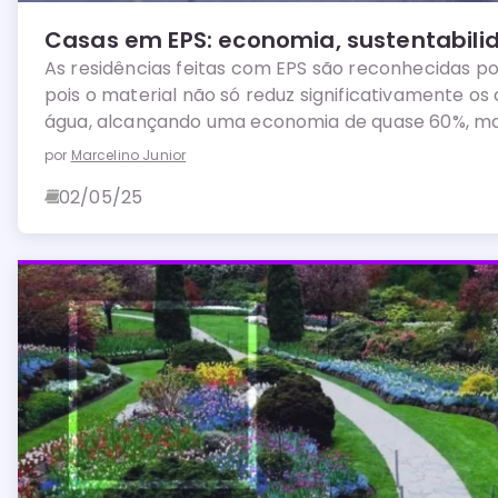
Casas em EPS: economia, sustentabilid
As residências feitas com EPS são reconhecidas por
pois o material não só reduz significativamente os
água, alcançando uma economia de quase 60%, m
para a redução das emissões de CO2 na atmosfera
por
Marcelino Junior
02/05/25