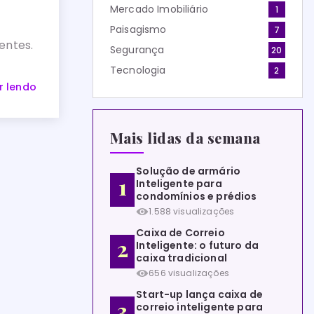
Mercado Imobiliário
1
Paisagismo
7
entes.
Segurança
20
Tecnologia
2
r lendo
Mais lidas da semana
Solução de armário
Inteligente para
condomínios e prédios
1.588 visualizações
Caixa de Correio
Inteligente: o futuro da
caixa tradicional
656 visualizações
Start-up lança caixa de
correio inteligente para