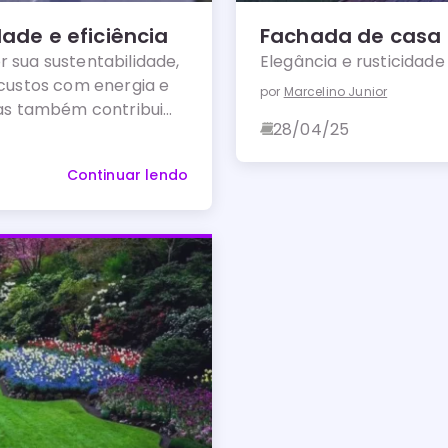
ade e eficiência
Fachada de casa
 sua sustentabilidade,
Elegância e rusticidade 
 custos com energia e
por
Marcelino Junior
as também contribui
28/04/25
.
Continuar lendo