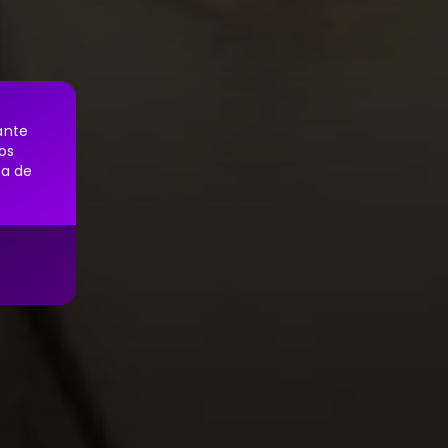
ante
os
sa de