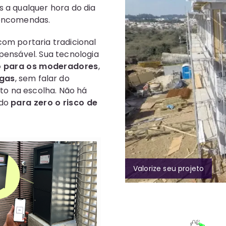
 a qualquer hora do dia
 encomendas.
om portaria tradicional
pensável. Sua tecnologia
io para os moderadores
,
egas
, sem falar do
to na escolha. Não há
ndo
para zero o risco de
Utilização em condomíni