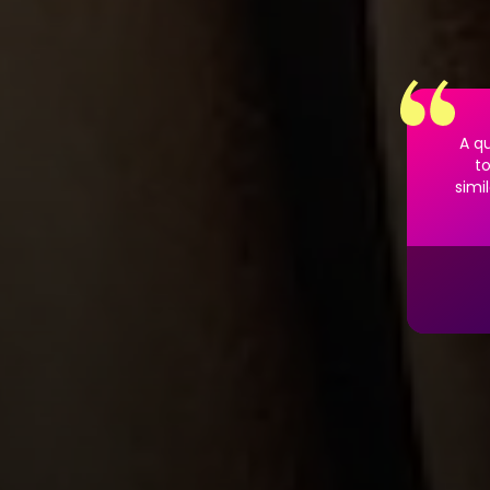
A q
t
simi