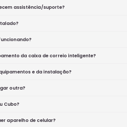
recem assistência/suporte?
stalado?
a funcionando?
bamento da caixa de correio inteligente?
quipamentos e da instalação?
gar outra?
eu Cubo?
er aparelho de celular?