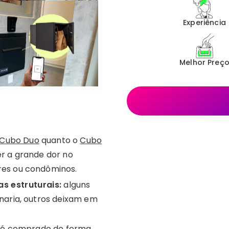
Experiência
Melhor Preç
Cubo Duo
quanto o
Cubo
r a grande dor no
es ou condôminos.
s estruturais:
alguns
naria, outros deixam em
 é comprado de forma